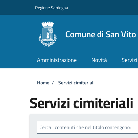
Salta al contenuto principale
Skip to footer content
Regione Sardegna
Comune di San Vito
Amministrazione
Novità
Servizi
Briciole di pane
Home
/
Servizi cimiteriali
Servizi cimiteriali
Cerca i contenuti che nel titolo contengono: