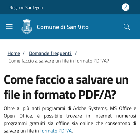
Salta al contenuto principale
Skip to footer content
Regione Sardegna
Comune di San Vito
Briciole di pane
Home
/
Domande frequenti
/
Come faccio a salvare un file in formato PDF/A?
Come faccio a salvare un
file in formato PDF/A?
Oltre ai più noti programmi di Adobe Systems, MS Office e
Open Office, è possibile trovare in internet numerosi
programmi gratuiti sia offline sia online che consentono di
salvare un file in
formato PDF/A
.