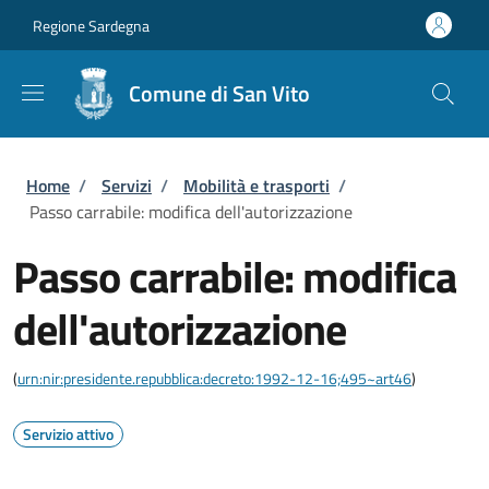
Salta al contenuto principale
Skip to footer content
Regione Sardegna
Comune di San Vito
Briciole di pane
Home
/
Servizi
/
Mobilità e trasporti
/
Passo carrabile: modifica dell'autorizzazione
Passo carrabile: modifica
dell'autorizzazione
(
urn:nir:presidente.repubblica:decreto:1992-12-16;495~art46
)
Servizio attivo