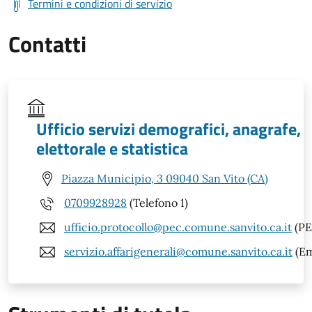
Termini e condizioni di servizio
Contatti
Ufficio servizi demografici, anagrafe,
elettorale e statistica
Piazza Municipio, 3 09040 San Vito (CA)
0709928928
(Telefono 1)
ufficio.protocollo@pec.comune.sanvito.ca.it
(PE
servizio.affarigenerali@comune.sanvito.ca.it
(Em