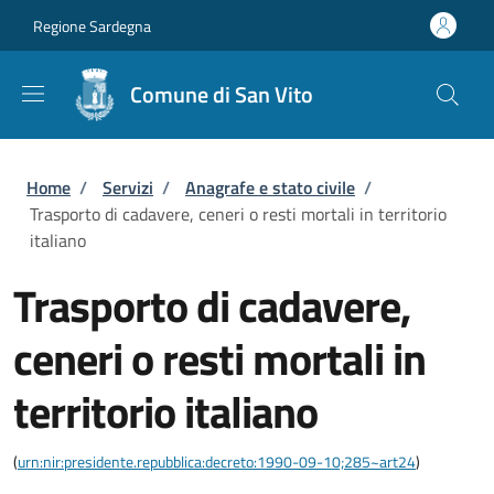
Salta al contenuto principale
Skip to footer content
Regione Sardegna
Comune di San Vito
Briciole di pane
Home
/
Servizi
/
Anagrafe e stato civile
/
Trasporto di cadavere, ceneri o resti mortali in territorio
italiano
Trasporto di cadavere,
ceneri o resti mortali in
territorio italiano
(
urn:nir:presidente.repubblica:decreto:1990-09-10;285~art24
)